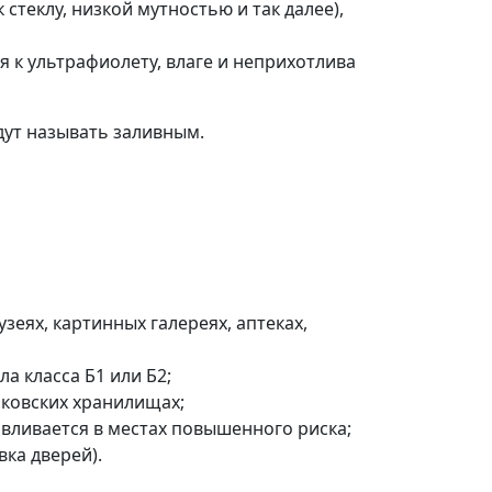
теклу, низкой мутностью и так далее),
я к ультрафиолету, влаге и неприхотлива
дут называть заливным.
зеях, картинных галереях, аптеках,
а класса Б1 или Б2;
нковских хранилищах;
вливается в местах повышенного риска;
ка дверей).