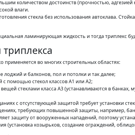
шим количеством достоинств (прочностью, адгезией к с
сокой влаги.
готовления стекла без использования автоклава. Стойка
ециальная ламинирующая жидкость и тогда триплекс бу
 триплекса
о применяется во многих строительных областях:
е лоджий и балконов, пол и потолки и так далее;
 с помощью стекол классов А1 или А2;
ещей стеклами класса А3 (устанавливаются в банках, му
аниях с отсутствующей защитой требует установки стекл
ещениях, требующих повышенной защиты, например, ба
яет защиту от вооруженных нападений, поэтому устана
ия (установка козырьков, создание ограждений, облицов