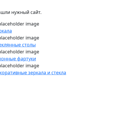
ашли нужный сайт.
ркала
еклянные столы
хонные фартуки
коративные зеркала и стекла