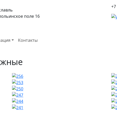
+7
славль
спольинское поле 16
ация
Контакты
ожные