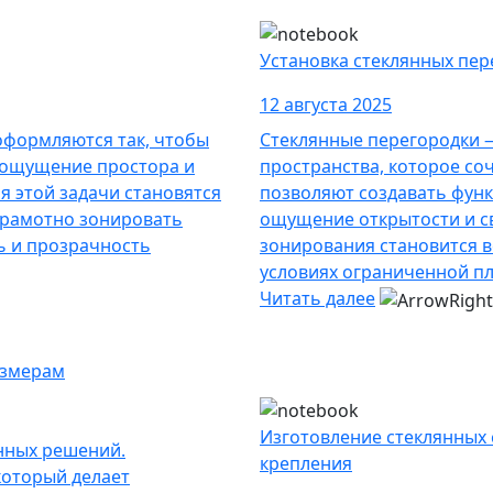
Установка стеклянных пер
12 августа 2025
оформляются так, чтобы
Стеклянные перегородки 
 ощущение простора и
пространства, которое соч
я этой задачи становятся
позволяют создавать функ
грамотно зонировать
ощущение открытости и св
ь и прозрачность
зонирования становится в
условиях ограниченной п
Читать далее
азмерам
Изготовление стеклянных
нных решений.
крепления
который делает