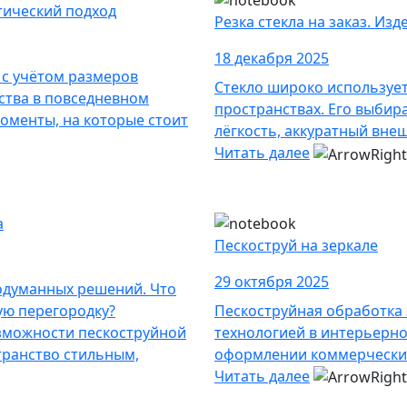
тический подход
Резка стекла на заказ. Из
18 декабря 2025
 с учётом размеров
Стекло широко использует
ства в повседневном
пространствах. Его выбира
оменты, на которые стоит
лёгкость, аккуратный вне
Читать далее
а
Пескоструй на зеркале
29 октября 2025
одуманных решений. Что
ую перегородку?
Пескоструйная обработка 
зможности пескоструйной
технологией в интерьерно
транство стильным,
оформлении коммерческих
Читать далее