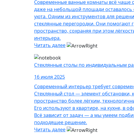
Современные ванные комнаты всё чаще 
даже на небольшой площади оставалось
уюта. Одним из инструментов для решени
стеклянные перегородки. Они помогают 
пространство, сохраняя при этом лёгкост
интерьера.
Читать далее
Стеклянные столы по индивидуальным р
16 июля 2025
Современный интерьер требует совреме
Стеклянный стол — элемент обстановки, 
пространство более лёгким, технологичн
Его используют в квартире, на кухне, в оф
Всё зависит от задач — а мы умеем подб
подходящее решение.
Читать далее