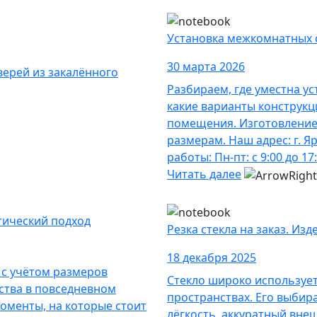
Установка межкомнатных с
30 марта 2026
верей из закалённого
Разбираем, где уместна ус
какие варианты конструкц
помещения. Изготовление 
размерам. Наш адрес: г. Я
работы: Пн-пт: с 9:00 до 17:
Читать далее
тический подход
Резка стекла на заказ. Из
18 декабря 2025
 с учётом размеров
Стекло широко использует
ства в повседневном
пространствах. Его выбира
оменты, на которые стоит
лёгкость, аккуратный вне