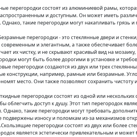
ные перегородки состоят из алюминиевой рамы, которая
распространенным и доступным. Он может иметь различ
 Однако, такие перегородки могут накапливать грязь и 
Безрамные перегородки - это стеклянные двери и стенк
е современным и элегантным, а также обеспечивает бол
чает их чистку, и не скрывают красивый вид на мозаику
ородки могут быть более дорогими в установке и требо
овые перегородки создаются из двух или трех стеклянн
ные конструкции, например, рамные или безрамные. Угл
номят место. Они также позволяют сохранить чистоту и 
ткидные перегородки состоят из одной или нескольких 
бы облегчить доступ к душу. Этот тип перегородок являе
. Однако, такие перегородки могут требовать дополнит
ее подвержены износу и поломкам из-за механизмов отк
.
Скользящие перегородки состоят из двух или более сте
ородок является эстетически привлекательным и может 