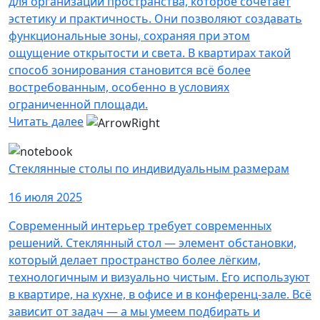
для организации пространства, которое сочетает
эстетику и практичность. Они позволяют создавать
функциональные зоны, сохраняя при этом
ощущение открытости и света. В квартирах такой
способ зонирования становится всё более
востребованным, особенно в условиях
ограниченной площади.
Читать далее
Стеклянные столы по индивидуальным размерам
16 июля 2025
Современный интерьер требует современных
решений. Стеклянный стол — элемент обстановки,
который делает пространство более лёгким,
технологичным и визуально чистым. Его используют
в квартире, на кухне, в офисе и в конференц-зале. Всё
зависит от задач — а мы умеем подбирать и