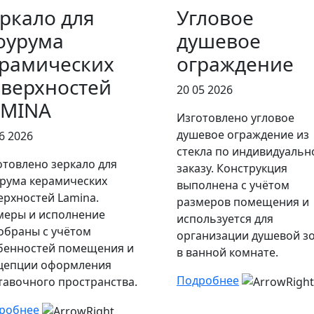
ркало для
Угловое
оурума
душевое
рамических
ограждение
верхностей
20 05 2026
AMINA
Изготовлено угловое
душевое ограждение из
6 2026
стекла по индивидуальн
отовлено зеркало для
заказу. Конструкция
рума керамических
выполнена с учётом
ерхностей Lamina.
размеров помещения и
меры и исполнение
используется для
обраны с учётом
организации душевой з
бенностей помещения и
в ванной комнате.
цепции оформления
Подробнее
тавочного пространства.
робнее