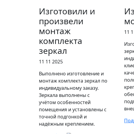
Изготовили и
Из
произвели
мо
монтаж
11 1
комплекта
Изг
зеркал
зер
инд
11 11 2025
кли
кач
Выполнено изготовление и
пол
монтаж комплекта зеркал по
кре
индивидуальному заказу.
обе
Зеркала выполнены с
под
учётом особенностей
вне
помещения и установлены с
точной подгонкой и
Под
надёжным креплением.