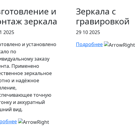
готовление и
Зеркала с
нтаж зеркала
гравировкой
1 2025
29 10 2025
отовлено и установлено
Подробнее
кало по
ивидуальному заказу
ента. Применено
ественное зеркальное
отно и надёжное
пление,
спечивающее точную
гонку и аккуратный
шний вид.
робнее