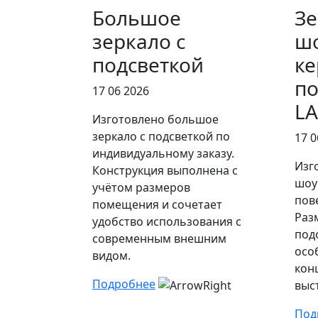
Большое
Зе
зеркало с
ш
подсветкой
ке
по
17 06 2026
L
Изготовлено большое
зеркало с подсветкой по
17 0
индивидуальному заказу.
Изг
Конструкция выполнена с
шоу
учётом размеров
пов
помещения и сочетает
Раз
удобство использования с
под
современным внешним
осо
видом.
кон
Подробнее
выс
Под