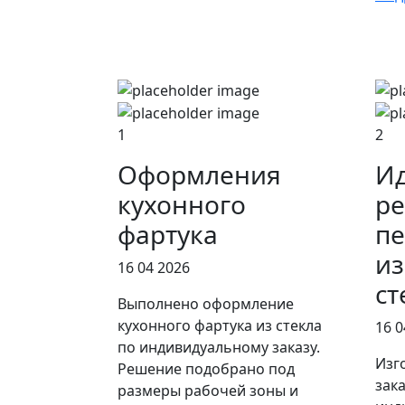
1
2
Оформления
И
кухонного
ре
фартука
пе
из
16 04 2026
ст
Выполнено оформление
кухонного фартука из стекла
16 0
по индивидуальному заказу.
Изг
Решение подобрано под
зак
размеры рабочей зоны и