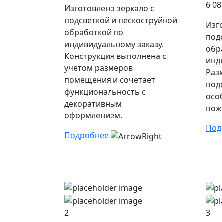
6 08
Изготовлено зеркало с
подсветкой и пескоструйной
Изг
обработкой по
под
индивидуальному заказу.
обр
Конструкция выполнена с
инд
учётом размеров
Раз
помещения и сочетает
под
функциональность с
осо
декоративным
пож
оформлением.
Под
Подробнее
2
3