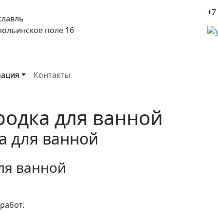
+7
славль
спольинское поле 16
ация
Контакты
родка для ванной
а для ванной
ля ванной
работ.