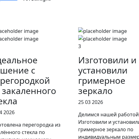
3
деальное
Изготовили и
шение с
установили
регородкой
гримерное
 закаленного
зеркало
екла
25 03 2026
4 2026
Делимся нашей работой
Изготовили и установил
отовлена перегородка из
гримерное зеркало по
алённого стекла по
индивидуальным разме