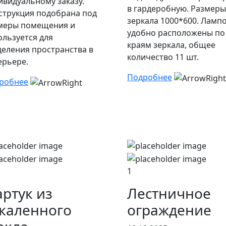
ивидуальному заказу.
в гардеробную. Размеры
струкция подобрана под
зеркала 1000*600. Ламп
меры помещения и
удобно расположены по
ользуется для
краям зеркала, общее
деления пространства в
количество 11 шт.
ерьере.
Подробнее
робнее
1
ртук из
Лестничное
каленного
ограждение