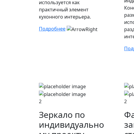
инд
используется как
Кон
практичный элемент
раз
кухонного интерьера.
исп
Подробнее
раз
инт
Под
2
2
Зеркало по
Фа
индивидуально
за