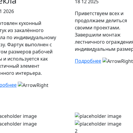
екла
18 12 2025
1 2026
Приветствуем всех и
продолжаем делиться
отовлен кухонный
своими проектами.
тук из закалённого
Завершили монтаж
кла по индивидуальному
лестничного ограждени
азу. Фартук выполнен с
индивидуальным размер
том размеров рабочей
ы и используется как
Подробнее
ктичный элемент
онного интерьера.
робнее
2