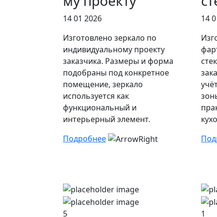
му проекту
ст
14 01 2026
14 0
Изготовлено зеркало по
Изг
индивидуальному проекту
фар
заказчика. Размеры и форма
сте
подобраны под конкретное
зак
помещение, зеркало
учё
используется как
зон
функциональный и
пра
интерьерный элемент.
кух
Подробнее
Под
5
1