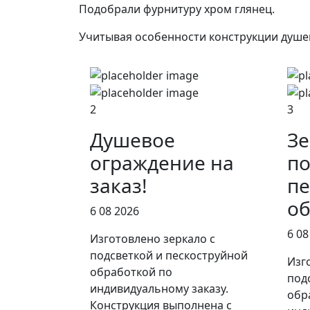
Подобрали фурнитуру хром глянец.
Учитывая особенности конструкции душев
2
3
Душевое
Зе
ограждение на
по
заказ!
пе
об
6 08 2026
6 08
Изготовлено зеркало с
подсветкой и пескоструйной
Изг
обработкой по
под
индивидуальному заказу.
обр
Конструкция выполнена с