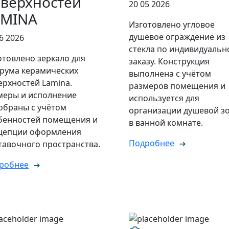
верхностей
20 05 2026
AMINA
Изготовлено угловое
душевое ограждение из
6 2026
стекла по индивидуальн
отовлено зеркало для
заказу. Конструкция
рума керамических
выполнена с учётом
ерхностей Lamina.
размеров помещения и
меры и исполнение
используется для
обраны с учётом
организации душевой з
бенностей помещения и
в ванной комнате.
цепции оформления
Подробнее
тавочного пространства.
робнее