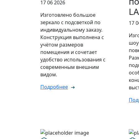
по
17 06 2026
L
Изготовлено большое
зеркало с подсветкой по
17 0
индивидуальному заказу.
Изг
Конструкция выполнена с
шоу
учётом размеров
пов
помещения и сочетает
Раз
удобство использования с
под
современным внешним
осо
видом.
кон
Подробнее
выс
Под