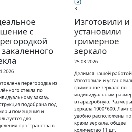
3
деальное
Изготовили и
шение с
установили
регородкой
гримерное
 закаленного
зеркало
екла
25 03 2026
4 2026
Делимся нашей работой
Изготовили и установил
отовлена перегородка из
гримерное зеркало по
алённого стекла по
индивидуальным разме
ивидуальному заказу.
в гардеробную. Размеры
струкция подобрана под
зеркала 1000*600. Ламп
меры помещения и
удобно расположены по
ользуется для
краям зеркала, общее
деления пространства в
количество 11 шт.