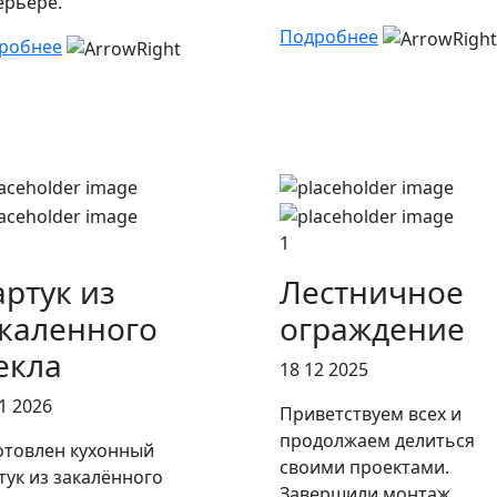
ерьере.
Подробнее
робнее
1
ртук из
Лестничное
каленного
ограждение
екла
18 12 2025
1 2026
Приветствуем всех и
продолжаем делиться
отовлен кухонный
своими проектами.
тук из закалённого
Завершили монтаж