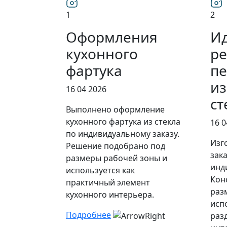
1
2
Оформления
И
кухонного
ре
фартука
пе
из
16 04 2026
ст
Выполнено оформление
кухонного фартука из стекла
16 0
по индивидуальному заказу.
Изг
Решение подобрано под
зак
размеры рабочей зоны и
инд
используется как
Кон
практичный элемент
раз
кухонного интерьера.
исп
Подробнее
раз