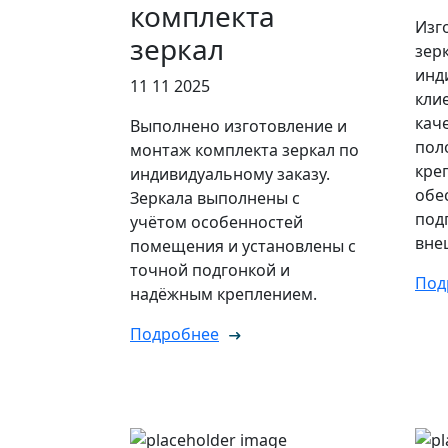
комплекта
Изг
зеркал
зер
инд
11 11 2025
кли
кач
Выполнено изготовление и
пол
монтаж комплекта зеркал по
кре
индивидуальному заказу.
обе
Зеркала выполнены с
под
учётом особенностей
вне
помещения и установлены с
точной подгонкой и
Под
надёжным креплением.
Подробнее