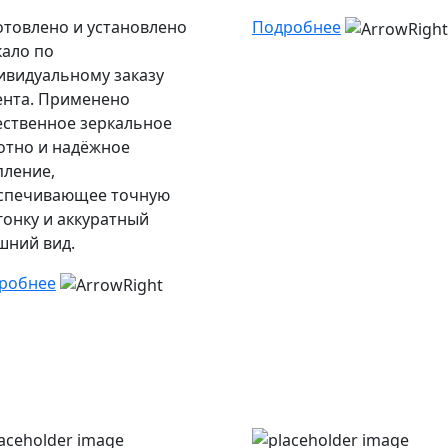
отовлено и установлено
Подробнее
кало по
ивидуальному заказу
ента. Применено
ественное зеркальное
отно и надёжное
пление,
спечивающее точную
гонку и аккуратный
шний вид.
робнее