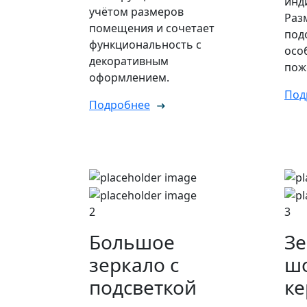
инд
учётом размеров
Раз
помещения и сочетает
под
функциональность с
осо
декоративным
пож
оформлением.
Под
Подробнее
2
3
Большое
Зе
зеркало с
ш
подсветкой
ке