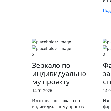
инт
Под
2
2
Зеркало по
Фа
индивидуально
за
му проекту
ст
14 01 2026
14 0
Изготовлено зеркало по
Изг
индивидуальному проекту
фар