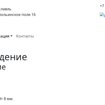
+7
славль
спольинское поле 16
ация
Контакты
дение
ие
т 8 мм.