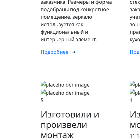
заказчика. Размеры и форма
сте
подобраны под конкретное
зак
помещение, зеркало
учё
используется как
зон
функциональный и
пра
интерьерный элемент.
кух
Подробнее
Под
5
1
Изготовили и
Из
произвели
мо
монтаж
11 1