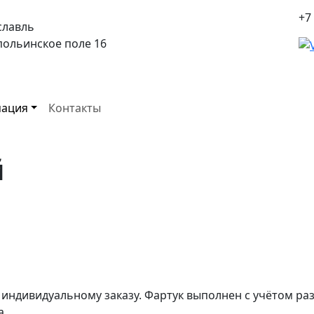
+7
славль
спольинское поле 16
ация
Контакты
й
 индивидуальному заказу. Фартук выполнен с учётом ра
а.