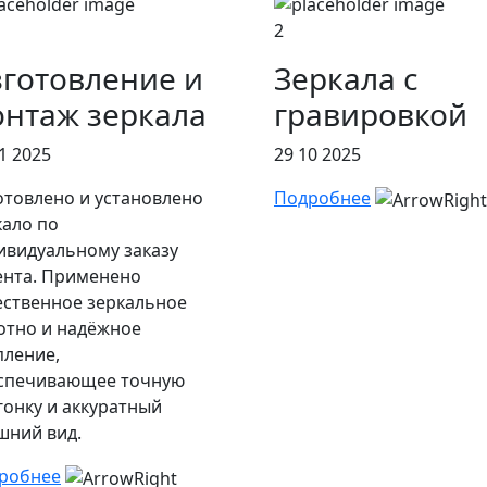
2
готовление и
Зеркала с
нтаж зеркала
гравировкой
1 2025
29 10 2025
отовлено и установлено
Подробнее
кало по
ивидуальному заказу
ента. Применено
ественное зеркальное
отно и надёжное
пление,
спечивающее точную
гонку и аккуратный
шний вид.
робнее