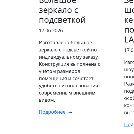
зеркало с
ш
подсветкой
ке
по
17 06 2026
L
Изготовлено большое
зеркало с подсветкой по
17 0
индивидуальному заказу.
Изг
Конструкция выполнена с
шоу
учётом размеров
пов
помещения и сочетает
Раз
удобство использования с
под
современным внешним
осо
видом.
кон
Подробнее
выс
Под