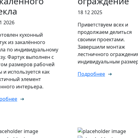
каленного
ограждение
екла
18 12 2025
1 2026
Приветствуем всех и
продолжаем делиться
отовлен кухонный
своими проектами.
тук из закалённого
Завершили монтаж
кла по индивидуальному
лестничного ограждени
азу. Фартук выполнен с
индивидуальным размер
том размеров рабочей
ы и используется как
Подробнее
ктичный элемент
онного интерьера.
робнее