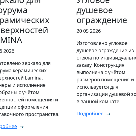
оурума
душевое
рамических
ограждение
верхностей
20 05 2026
AMINA
Изготовлено угловое
душевое ограждение из
6 2026
стекла по индивидуальн
отовлено зеркало для
заказу. Конструкция
рума керамических
выполнена с учётом
ерхностей Lamina.
размеров помещения и
меры и исполнение
используется для
обраны с учётом
организации душевой з
бенностей помещения и
в ванной комнате.
цепции оформления
Подробнее
тавочного пространства.
робнее