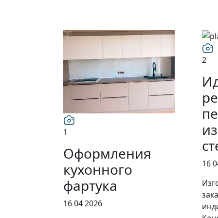
2
И
ре
пе
из
1
ст
Оформления
16 0
кухонного
фартука
Изг
зак
16 04 2026
инд