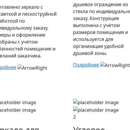
душевое ограждение из
отовлено зеркало с
стекла по индивидуальн
светкой и пескоструйной
заказу. Конструкция
аботкой по
выполнена с учётом
ивидуальному заказу.
размеров помещения и
меры и оформление
используется для
обраны с учётом
организации удобной
бенностей помещения и
душевой зоны.
еланий заказчика.
Подробнее
робнее
2
ркало для
Угловое