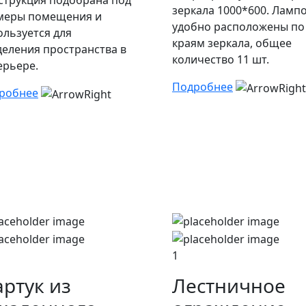
струкция подобрана под
зеркала 1000*600. Ламп
меры помещения и
удобно расположены по
ользуется для
краям зеркала, общее
деления пространства в
количество 11 шт.
ерьере.
Подробнее
робнее
1
ртук из
Лестничное