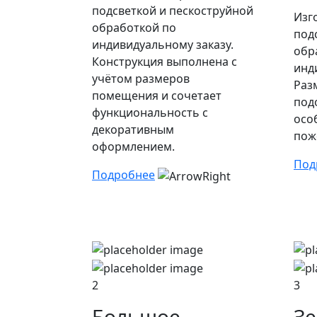
подсветкой и пескоструйной
Изг
обработкой по
под
индивидуальному заказу.
обр
Конструкция выполнена с
инд
учётом размеров
Раз
помещения и сочетает
под
функциональность с
осо
декоративным
пож
оформлением.
Под
Подробнее
2
3
Большое
Зе