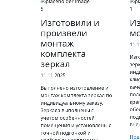
5
1
Изготовили и
Из
произвели
мо
монтаж
11 1
комплекта
Изг
зеркал
зер
инд
11 11 2025
кли
кач
Выполнено изготовление и
пол
монтаж комплекта зеркал по
кре
индивидуальному заказу.
обе
Зеркала выполнены с
под
учётом особенностей
вне
помещения и установлены с
точной подгонкой и
Под