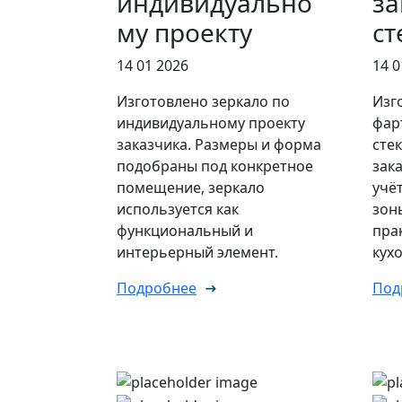
индивидуально
за
му проекту
ст
14 01 2026
14 0
Изготовлено зеркало по
Изг
индивидуальному проекту
фар
заказчика. Размеры и форма
сте
подобраны под конкретное
зак
помещение, зеркало
учё
используется как
зон
функциональный и
пра
интерьерный элемент.
кух
Подробнее
Под